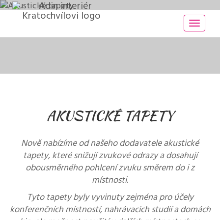
Toggle
naviga
AKUSTICKÉ TAPETY
Nově nabízíme od našeho dodavatele akustické
tapety, které snižují zvukové odrazy a dosahují
obousměrného pohlcení
zvuku směrem do i z
místnosti.
Tyto tapety byly vyvinuty zejména pro účely
konferenčních místností, nahrávacich studií a domách