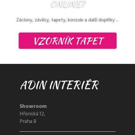
ONLINE?
Záclony, závěsy, tapety, konzole a další doplňky ...
VZORNÍK TAPET
ADIN INTERIÉR
Showroom
Hřenská 12,
Praha 8