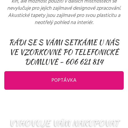
kin, ale možnost použití v dalších místnostech se
nevylučuje pro jejich zajímavé designové zpracování.
Akustické tapety jsou zajímavé pro svou plasticitu a
neotřelý pohled na interiér.
RÁDI SE S VÁMI SETKÁME U NÁS
VE VZORKOVNĚ PO TELEFONICKÉ
DOMLUVĚ -
606 621 814
POPTÁVKA
VYHOVUJE VÁM NAKUPOVAT