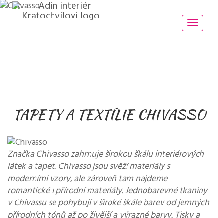
Toggle
naviga
TAPETY A TEXTÍLIE CHIVASSO
Značka Chivasso zahrnuje širokou škálu interiérových
látek a tapet. Chivasso jsou svěží materiály s
moderními vzory, ale zároveň tam najdeme
romantické i přírodní materiály. Jednobarevné tkaniny
v Chivassu se pohybují v široké škále barev od jemných
přírodních tónů až po živější a výrazné barvy. Tisky a